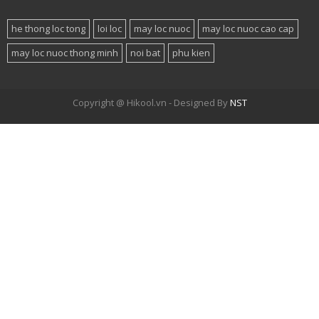
he thong loc tong
loi loc
may loc nuoc
may loc nuoc cao cap
may loc nuoc thong minh
noi bat
phu kien
Copyright @ Hikool.vn - Designed By
NST