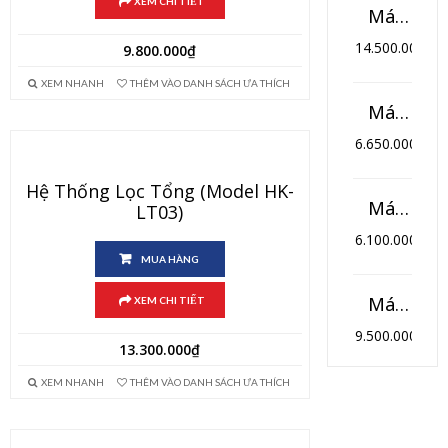
XEM CHI TIẾT
Máy lọc nước bán công nghiệp 120L/h (Model TK-BCN)
14.500.000
₫
9.800.000
₫
XEM NHANH
THÊM VÀO DANH SÁCH ƯA THÍCH
Máy lọc nước RO 10 cấp lọc thông minh HIKOOL (Model HL-10TM)
6.650.000
₫
Hệ Thống Lọc Tổng (Model HK-
Máy lọc nước RO 10 cấp lọc HIKOOL (Model HL-10T)
LT03)
6.100.000
₫
MUA HÀNG
Máy lọc nước RO 9 cấp lọc 3 vòi HIKOOL (Model HK-09NK3)
XEM CHI TIẾT
9.500.000
₫
13.300.000
₫
XEM NHANH
THÊM VÀO DANH SÁCH ƯA THÍCH