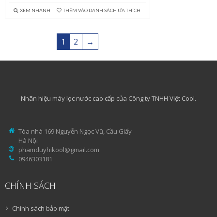
XEM NHANH
THÊM VÀO DANH SÁCH ƯA THÍCH
1
2
→
Nhãn hiệu máy lọc nước cao cấp của Công ty TNHH Việt Cool.
Tòa nhà 169 Nguyễn Ngọc Vũ, Cầu Giấy
Hà Nội
phamduyhikool@gmail.com
0946303181
CHÍNH SÁCH
Chính sách bảo mật