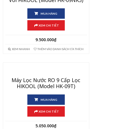
MUA HÀNG
XEM CHI TIẾT
9.500.000
₫
XEM NHANH
THÊM VÀO DANH SÁCH ƯA THÍCH
Máy Lọc Nước RO 9 Cấp Lọc
HIKOOL (Model HK-09T)
MUA HÀNG
XEM CHI TIẾT
5.050.000
₫