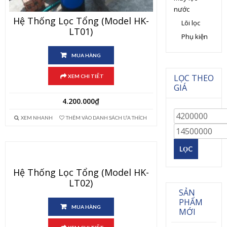
nước
Hệ Thống Lọc Tổng (Model HK-
Lõi lọc
LT01)
Phụ kiện
MUA HÀNG
LỌC THEO
XEM CHI TIẾT
GIÁ
4.200.000
₫
XEM NHANH
THÊM VÀO DANH SÁCH ƯA THÍCH
LỌC
Hệ Thống Lọc Tổng (Model HK-
LT02)
SẢN
PHẨM
MUA HÀNG
MỚI