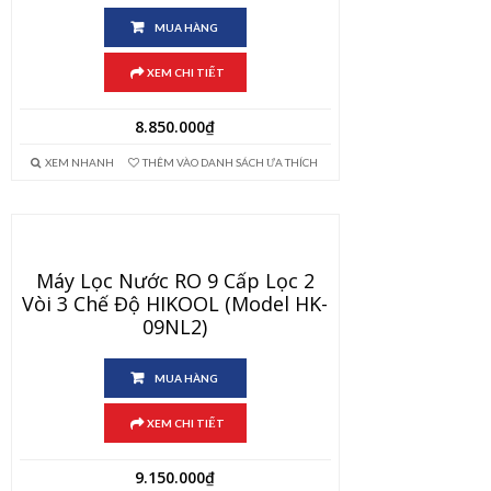
MUA HÀNG
XEM CHI TIẾT
8.850.000
₫
XEM NHANH
THÊM VÀO DANH SÁCH ƯA THÍCH
Máy Lọc Nước RO 9 Cấp Lọc 2
Vòi 3 Chế Độ HIKOOL (Model HK-
09NL2)
MUA HÀNG
XEM CHI TIẾT
9.150.000
₫