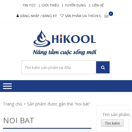
Skip
Skip
TIN TỨC
GIỚI THIỆU
TUYỂN DỤNG
LIÊN HỆ
to
to
0
ĐĂNG NHẬP / ĐĂNG KÝ
SẢN PHẨM ƯA THÍCH(1)
navigation
content
HIKO
Nâng tầm cuộc
– MÁ
sống mới
LỌC
NƯỚ
RO C
CẤP
Trang chủ
> Sản phẩm được gắn thẻ “noi bat”
Tìm
NOI BAT
kiếm:
Tìm kiếm