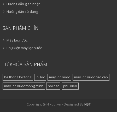
Hướng dẫn giao nhận
Hướng dẫn sử dụng
SẢN PHẨM CHÍNH
Máy lọc nước
Phụ kiện máy lọc nước
TỪ KHÓA SẢN PHẨM
he thong loc tong
loi loc
may loc nuoc
may loc nuoc cao cap
may loc nuoc thong minh
noi bat
phu kien
Copyright @ Hikool.vn - Designed By
NST