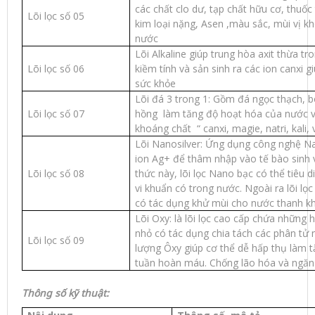
các chất clo dư, tạp chất hữu cơ, thuốc 
Lõi lọc số 05
kim loại nặng, Asen ,màu sắc, mùi vị kh
nước
Lõi Alkaline giúp trung hòa axit thừa tr
Lõi lọc số 06
kiềm tính và sản sinh ra các ion canxi 
sức khỏe
Lõi đá 3 trong 1: Gồm đá ngọc thạch, 
Lõi lọc số 07
hồng làm tăng độ hoạt hóa của nước và
khoáng chất “ canxi, magie, natri, kali, 
Lõi Nanosilver: Ứng dụng công nghệ N
ion Ag+ để thâm nhập vào tế bào sinh 
Lõi lọc số 08
thức này, lõi lọc Nano bạc có thể tiêu 
vi khuẩn có trong nước. Ngoài ra lõi lọ
có tác dụng khử mùi cho nước thanh kh
Lõi Oxy: là lõi lọc cao cấp chứa những 
nhỏ có tác dụng chia tách các phân tử 
Lõi lọc số 09
lượng Ôxy giúp cơ thể dễ hấp thụ làm t
tuần hoàn máu. Chống lão hóa và ngăn
Thông số kỹ thuật: