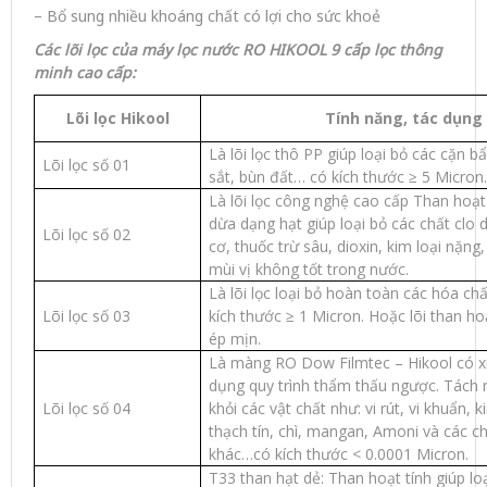
– Bổ sung nhiều khoáng chất có lợi cho sức khoẻ
Các lõi lọc của
m
áy lọc nước RO
HIKOOL 9 cấp lọc thông
minh cao cấp
:
Lõi lọc Hikool
Tính năng, tác dụng
Là lõi lọc thô PP giúp loại bỏ các cặn bẩ
Lõi lọc số 01
sắt, bùn đất… có kích thước ≥ 5 Micron.
Là lõi lọc công nghệ cao cấp Than hoạt
dừa dạng hạt giúp loại bỏ các chất clo 
Lõi lọc số 02
cơ, thuốc trừ sâu, dioxin, kim loại nặng
mùi vị không tốt trong nước.
Là lõi lọc loại bỏ hoàn toàn các hóa chấ
Lõi lọc số 03
kích thước ≥ 1 Micron. Hoặc lõi than ho
ép mịn.
Là màng RO Dow Filmtec – Hikool có 
dụng quy trình thẩm thấu ngược. Tách
Lõi lọc số 04
khỏi các vật chất như: vi rút, vi khuẩn, k
thạch tín, chì, mangan, Amoni và các ch
khác…có kích thước < 0.0001 Micron.
T33 than hạt dẻ: Than hoạt tính giúp loạ