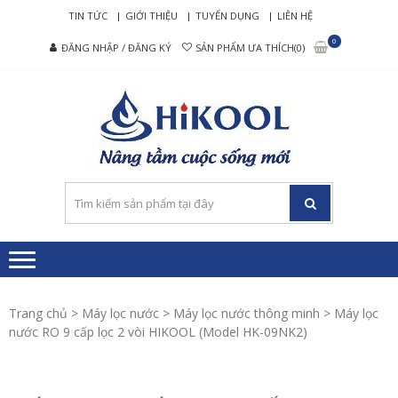
Skip
Skip
TIN TỨC
GIỚI THIỆU
TUYỂN DỤNG
LIÊN HỆ
to
to
0
ĐĂNG NHẬP / ĐĂNG KÝ
SẢN PHẨM ƯA THÍCH(0)
navigation
content
HIKO
Nâng tầm cuộc
– MÁ
sống mới
LỌC
NƯỚ
RO C
CẤP
Trang chủ
>
Máy lọc nước
>
Máy lọc nước thông minh
> Máy lọc
nước RO 9 cấp lọc 2 vòi HIKOOL (Model HK-09NK2)