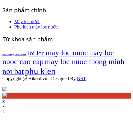
Sản phẩm chính
Máy lọc nước
Phụ kiện máy lọc nước
Từ khóa sản phẩm
may loc nuoc
may loc
loi loc
he thong loc tong
nuoc cao cap
may loc nuoc thong minh
phu kien
noi bat
Copyright @ Hikool.vn - Designed By
NST
x
x
X