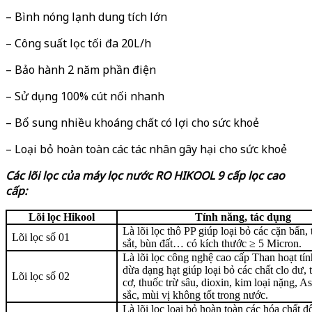
– Bình nóng lạnh dung tích lớn
– Công suất lọc tối đa 20L/h
– Bảo hành 2 năm phần điện
– Sử dụng 100% cút nối nhanh
– Bổ sung nhiều khoáng chất có lợi cho sức khoẻ
– Loại bỏ hoàn toàn các tác nhân gây hại cho sức khoẻ
Các lõi lọc của
m
áy lọc nước RO
HIKOOL 9 cấp lọc cao
cấp
:
Lõi lọc Hikool
Tính năng, tác dụng
Là lõi lọc thô PP giúp loại bỏ các cặn bẩn, t
Lõi lọc số 01
sắt, bùn đất… có kích thước ≥ 5 Micron.
Là lõi lọc công nghệ cao cấp Than hoạt tí
dừa dạng hạt giúp loại bỏ các chất clo dư, 
Lõi lọc số 02
cơ, thuốc trừ sâu, dioxin, kim loại nặng, A
sắc, mùi vị không tốt trong nước.
Là lõi lọc loại bỏ hoàn toàn các hóa chất độ