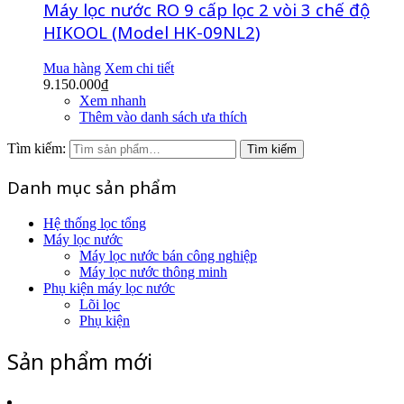
Máy lọc nước RO 9 cấp lọc 2 vòi 3 chế độ
HIKOOL (Model HK-09NL2)
Mua hàng
Xem chi tiết
9.150.000
₫
Xem nhanh
Thêm vào danh sách ưa thích
Tìm kiếm:
Tìm kiếm
Danh mục sản phẩm
Hệ thống lọc tổng
Máy lọc nước
Máy lọc nước bán công nghiệp
Máy lọc nước thông minh
Phụ kiện máy lọc nước
Lõi lọc
Phụ kiện
Sản phẩm mới