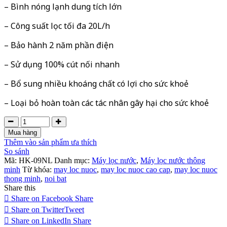
– Bình nóng lạnh dung tích lớn
– Công suất lọc tối đa 20L/h
– Bảo hành 2 năm phần điện
– Sử dụng 100% cút nối nhanh
– Bổ sung nhiều khoáng chất có lợi cho sức khoẻ
– Loại bỏ hoàn toàn các tác nhân gây hại cho sức khoẻ
Mua hàng
Thêm vào sản phẩm ưa thích
So sánh
Mã:
HK-09NL
Danh mục:
Máy lọc nước
,
Máy lọc nước thông
minh
Từ khóa:
may loc nuoc
,
may loc nuoc cao cap
,
may loc nuoc
thong minh
,
noi bat
Share this
Share on Facebook
Share
Share on Twitter
Tweet
Share on LinkedIn
Share