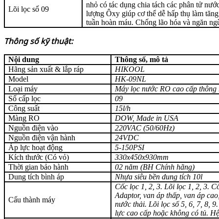
nhỏ có tác dụng chia tách các phân tử nước
Lõi lọc số 09
lượng Ôxy giúp cơ thể dễ hấp thụ làm tăng
tuần hoàn máu. Chống lão hóa và ngăn ng
Thông số kỹ thuật:
Nội dung
Thông số, mô tả
Hãng sản xuất & lắp ráp
HIKOOL
Model
HK-09NL
Loại máy
Máy lọc nước RO cao cấp
thông
Số cấp lọc
09
Công suất
15l/h
Màng RO
DOW, Made in USA
Nguồn điện vào
220VAC (50/60Hz)
Nguồn điện vận hành
24VDC
Áp lực hoạt động
5-150PSI
Kích thước (Có vỏ)
3
3
0x4
5
0x9
3
0mm
Thời gian bảo hành
0
2
năm (BH Chính hãng)
Dung tích bình áp
Nhựa siêu bền dung tích 10l
Cốc lọc 1, 2, 3. Lõi lọc 1, 2, 3
Adaptor, van áp thấp, van áp cao,
Cấu thành máy
nước thải. Lõi lọc số 5, 6
, 7, 8, 9
lực cao cấp
hoặc không có tủ. H