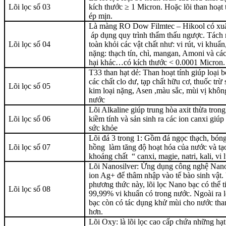
Lõi lọc số 03
kích thước ≥ 1 Micron. Hoặc lõi than hoạt 
ép mịn.
Là màng RO Dow Filmtec – Hikool có xu
áp dụng quy trình thẩm thấu ngược. Tách
Lõi lọc số 04
toàn khỏi các vật chất như: vi rút, vi khuẩn
nặng: thạch tín, chì, mangan, Amoni và các
hại khác…có kích thước < 0.0001 Micron.
T33 than hạt dẻ: Than hoạt tính giúp loại b
các chất clo dư, tạp chất hữu cơ, thuốc trừ 
Lõi lọc số 05
kim loại nặng, Asen ,màu sắc, mùi vị không
nước
Lõi Alkaline giúp trung hòa axit thừa trong
Lõi lọc số 06
kiềm tính và sản sinh ra các ion canxi giú
sức khỏe
Lõi đá 3 trong 1: Gồm đá ngọc thạch, bón
Lõi lọc số 07
hồng làm tăng độ hoạt hóa của nước và tạo
khoáng chất “ canxi, magie, natri, kali, v
Lõi Nanosilver: Ứng dụng công nghệ Nano
ion Ag+ để thâm nhập vào tế bào sinh vật.
phương thức này, lõi lọc Nano bạc có thể ti
Lõi lọc số 08
99,99% vi khuẩn có trong nước. Ngoài ra l
bạc còn có tác dụng khử mùi cho nước tha
hơn.
Lõi Oxy: là lõi lọc cao cấp chứa những hạ