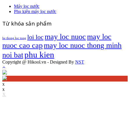
Máy lọc nước
Phụ kiện máy lọc nước
Từ khóa sản phẩm
may loc nuoc
may loc
loi loc
he thong loc tong
nuoc cao cap
may loc nuoc thong minh
phu kien
noi bat
Copyright @ Hikool.vn - Designed By
NST
x
x
X