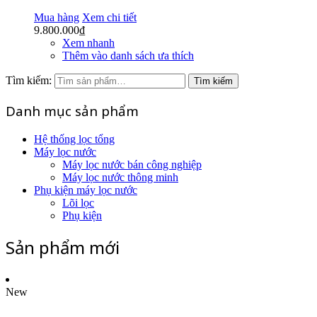
Mua hàng
Xem chi tiết
9.800.000
₫
Xem nhanh
Thêm vào danh sách ưa thích
Tìm kiếm:
Tìm kiếm
Danh mục sản phẩm
Hệ thống lọc tổng
Máy lọc nước
Máy lọc nước bán công nghiệp
Máy lọc nước thông minh
Phụ kiện máy lọc nước
Lõi lọc
Phụ kiện
Sản phẩm mới
New