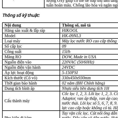
lượng Ôxy giúp cơ thể dễ hấp thụ làm tăng
tuần hoàn máu. Chống lão hóa và ngăn ng
Thông số kỹ thuật:
Nội dung
Thông số, mô tả
Hãng sản xuất & lắp ráp
HIKOOL
Model
HK-09NL3
Loại máy
Máy lọc nước RO cao cấp
thông
Số cấp lọc
09
Công suất
15l/h
Màng RO
DOW, Made in USA
Nguồn điện vào
220VAC (50/60Hz)
Nguồn điện vận hành
24VDC
Áp lực hoạt động
5-150PSI
Kích thước (Có vỏ)
3
3
0x4
5
0x9
3
0mm
Thời gian bảo hành
0
2
năm (BH Chính hãng)
Dung tích bình áp
Nhựa siêu bền dung tích 10l
Cốc lọc 1, 2, 3. Lõi lọc 1, 2, 3
Adaptor, van áp thấp, van áp cao,
Cấu thành máy
nước thải. Lõi lọc số 5, 6
, 7, 8, 9
lực cao cấp
hoặc không có tủ. H
Tay vặn cốc lọc. Cút nối ống dẫ
Phụ kiện đi kèm
nước. Dây cấp và dẫn nước. Hướ