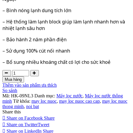
– Bình nóng lạnh dung tích lớn
– Hệ thống làm lạnh block giúp làm lạnh nhanh hơn và
nhiệt lạnh sâu hơn
– Bảo hành 2 năm phần điện
– Sử dụng 100% cút nối nhanh
– Bổ sung nhiều khoáng chất có lợi cho sức khoẻ
Mua hàng
Thêm vào sản phẩm ưa thích
So sánh
Mã:
HK-09NL3
Danh mục:
Máy lọc nước
,
Máy lọc nước thông
minh
Từ khóa:
may loc nuoc
,
may loc nuoc cao cap
,
may loc nuoc
thong minh
,
noi bat
Share this
Share on Facebook
Share
Share on Twitter
Tweet
Share on LinkedIn
Share