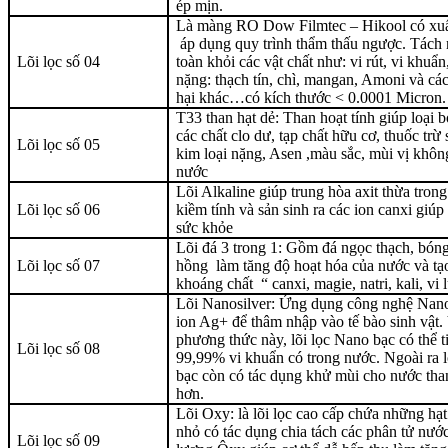
ép mịn.
Là màng RO Dow Filmtec – Hikool có xu
áp dụng quy trình thẩm thấu ngược. Tách
Lõi lọc số 04
toàn khỏi các vật chất như: vi rút, vi khuẩn
nặng: thạch tín, chì, mangan, Amoni và các
hại khác…có kích thước < 0.0001 Micron.
T33 than hạt dẻ: Than hoạt tính giúp loại b
các chất clo dư, tạp chất hữu cơ, thuốc trừ 
Lõi lọc số 05
kim loại nặng, Asen ,màu sắc, mùi vị không
nước
Lõi Alkaline giúp trung hòa axit thừa trong
Lõi lọc số 06
kiềm tính và sản sinh ra các ion canxi giú
sức khỏe
Lõi đá 3 trong 1: Gồm đá ngọc thạch, bón
Lõi lọc số 07
hồng làm tăng độ hoạt hóa của nước và tạo
khoáng chất “ canxi, magie, natri, kali, v
Lõi Nanosilver: Ứng dụng công nghệ Nano
ion Ag+ để thâm nhập vào tế bào sinh vật.
phương thức này, lõi lọc Nano bạc có thể ti
Lõi lọc số 08
99,99% vi khuẩn có trong nước. Ngoài ra l
bạc còn có tác dụng khử mùi cho nước tha
hơn.
Lõi Oxy: là lõi lọc cao cấp chứa những hạ
nhỏ có tác dụng chia tách các phân tử nước
Lõi lọc số 09