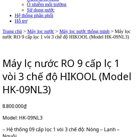
Ô nhiễm môi trường
Sử dụng nước
Hệ thống phân phối
Hỗ trợ
Trang chủ
>
Máy lọc nước
>
Máy lọc nước thông minh
> Máy lọc
nước RO 9 cấp lọc 1 vòi 3 chế độ HIKOOL (Model HK-09NL3)
Máy lọc nước RO 9 cấp lọc 1
vòi 3 chế độ HIKOOL (Model
HK-09NL3)
8.800.000
₫
Model: HK-09NL3
– Hệ thống 09 cấp lọc 1 vòi 3 chế độ: Nóng – Lạnh –
Nguội