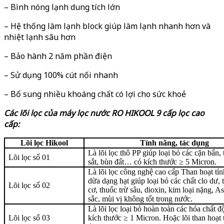
– Bình nóng lạnh dung tích lớn
– Hệ thống làm lạnh block giúp làm lạnh nhanh hơn và
nhiệt lạnh sâu hơn
– Bảo hành 2 năm phần điện
– Sử dụng 100% cút nối nhanh
– Bổ sung nhiều khoáng chất có lợi cho sức khoẻ
Các lõi lọc của
m
áy lọc nước RO
HIKOOL 9 cấp lọc cao
cấp
:
Lõi lọc Hikool
Tính năng, tác dụng
Là lõi lọc thô PP giúp loại bỏ các cặn bẩn, t
Lõi lọc số 01
sắt, bùn đất… có kích thước ≥ 5 Micron.
Là lõi lọc công nghệ cao cấp Than hoạt tí
dừa dạng hạt giúp loại bỏ các chất clo dư, 
Lõi lọc số 02
cơ, thuốc trừ sâu, dioxin, kim loại nặng, A
sắc, mùi vị không tốt trong nước.
Là lõi lọc loại bỏ hoàn toàn các hóa chất độ
Lõi lọc số 03
kích thước ≥ 1 Micron. Hoặc lõi than hoạt 