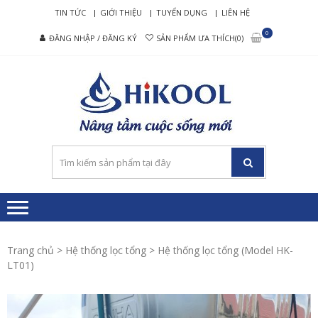
Skip
Skip
TIN TỨC
GIỚI THIỆU
TUYỂN DỤNG
LIÊN HỆ
to
to
0
ĐĂNG NHẬP / ĐĂNG KÝ
SẢN PHẨM ƯA THÍCH(0)
navigation
content
HIKO
Nâng tầm cuộc
– MÁ
sống mới
LỌC
NƯỚ
RO C
CẤP
Trang chủ
>
Hệ thống lọc tổng
> Hệ thống lọc tổng (Model HK-
LT01)