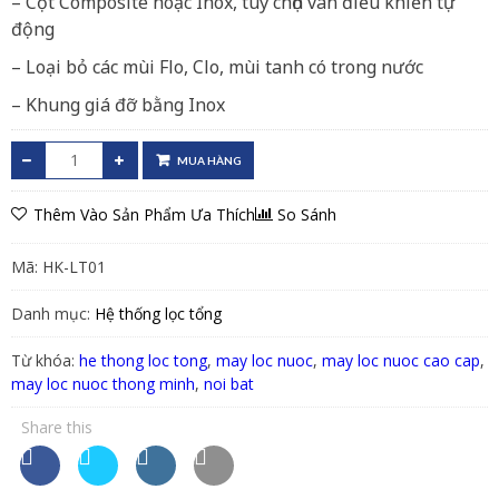
– Cột Composite hoặc Inox, tuỳ chọn van điều khiển tự
động
– Loại bỏ các mùi Flo, Clo, mùi tanh có trong nước
– Khung giá đỡ bằng Inox
MUA HÀNG
Thêm Vào Sản Phẩm Ưa Thích
So Sánh
Mã:
HK-LT01
Danh mục:
Hệ thống lọc tổng
Từ khóa:
he thong loc tong
,
may loc nuoc
,
may loc nuoc cao cap
,
may loc nuoc thong minh
,
noi bat
Share this