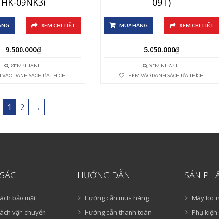
HK-09NK3)
09T)
ÀNG
XEM CHI TIẾT
MUA HÀNG
XEM CHI TIẾT
9.500.000
₫
5.050.000
₫
XEM NHANH
XEM NHANH
 VÀO DANH SÁCH ƯA THÍCH
THÊM VÀO DANH SÁCH ƯA THÍCH
1
2
→
 SÁCH
HƯỚNG DẪN
SẢN PH
sách bảo mật
Hướng dẫn mua hàng
Máy lọc 
sách vận chuyển
Hướng dẫn thanh toán
Phụ kiện