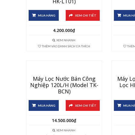
HK-LT01)
MUA HÀNG
XEM CHI TIẾT
MUA H
4.200.000
₫
XEM NHANH
THÊM VÀO DANH SÁCH ƯA THÍCH
THÊM
Máy Lọc Nước Bán Công
Máy Lọ
Nghiệp 120L/h (Model TK-
Lọc H
BCN)
MUA HÀNG
XEM CHI TIẾT
MUA H
14.500.000
₫
XEM NHANH