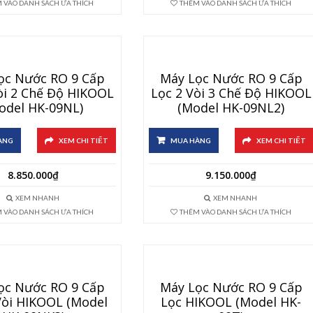
 VÀO DANH SÁCH ƯA THÍCH
THÊM VÀO DANH SÁCH ƯA THÍCH
ọc Nước RO 9 Cấp
Máy Lọc Nước RO 9 Cấp
òi 2 Chế Độ HIKOOL
Lọc 2 Vòi 3 Chế Độ HIKOOL
odel HK-09NL)
(Model HK-09NL2)
ÀNG
XEM CHI TIẾT
MUA HÀNG
XEM CHI TIẾT
8.850.000
₫
9.150.000
₫
XEM NHANH
XEM NHANH
 VÀO DANH SÁCH ƯA THÍCH
THÊM VÀO DANH SÁCH ƯA THÍCH
ọc Nước RO 9 Cấp
Máy Lọc Nước RO 9 Cấp
Vòi HIKOOL (Model
Lọc HIKOOL (Model HK-