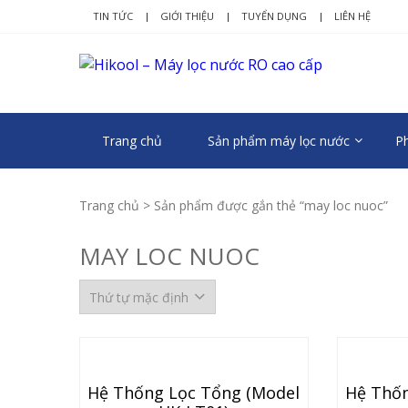
Skip
Skip
TIN TỨC
GIỚI THIỆU
TUYỂN DỤNG
LIÊN HỆ
to
to
navigation
content
HIK
Nâng tầm c
Trang chủ
Sản phẩm máy lọc nước
Ph
Trang chủ
> Sản phẩm được gắn thẻ “may loc nuoc”
MAY LOC NUOC
Hệ Thống Lọc Tổng (Model
Hệ Thốn