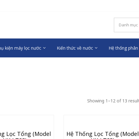
OOL – MÁY LỌC NƯỚC RO 
uộc sống mới
ụ kiện máy lọc nước
Kiến thức về nước
Hệ thống phân 
Showing 1–12 of 13 resul
g Lọc Tổng (Model
Hệ Thống Lọc Tổng (Model