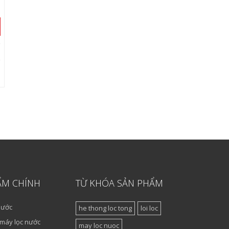
ẨM CHÍNH
TỪ KHÓA SẢN PHẨM
nước
he thong loc tong
loi loc
 máy lọc nước
may loc nuoc