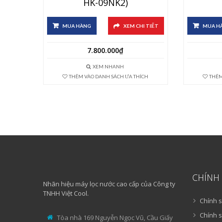
HK-09NK2)
MUA HÀNG
XEM CHI TIẾT
MUA H
7.800.000
₫
XEM NHANH
THÊM VÀO DANH SÁCH ƯA THÍCH
THÊM
CHÍNH
Nhãn hiệu máy lọc nước cao cấp của Công ty
TNHH Việt Cool.
Chính 
Chính 
Tòa nhà 169 Nguyễn Ngọc Vũ, Cầu Giấy