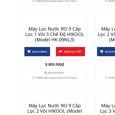
THÊM VÀO DANH SÁCH ƯA THÍCH
THÊM
Máy Lọc Nước RO 9 Cấp
Máy L
Lọc 1 Vòi 3 Chế Độ HIKOOL
Lọc 2 V
(Model HK-09NL3)
(M
MUA HÀNG
XEM CHI TIẾT
MUA H
8.800.000
₫
XEM NHANH
THÊM VÀO DANH SÁCH ƯA THÍCH
THÊM
Máy Lọc Nước RO 9 Cấp
Máy L
Lọc 2 Vòi HIKOOL (Model
Lọc 3 