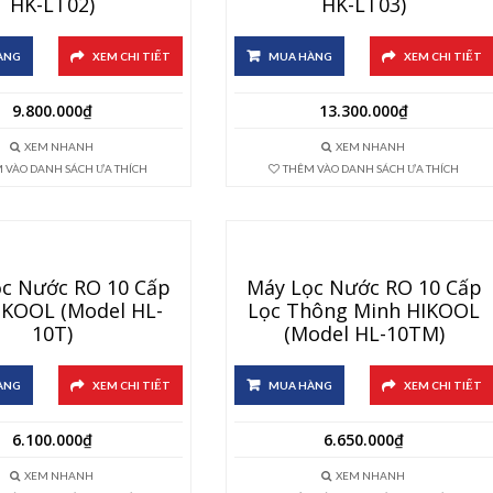
HK-LT02)
HK-LT03)
ÀNG
XEM CHI TIẾT
MUA HÀNG
XEM CHI TIẾT
9.800.000
₫
13.300.000
₫
XEM NHANH
XEM NHANH
 VÀO DANH SÁCH ƯA THÍCH
THÊM VÀO DANH SÁCH ƯA THÍCH
c Nước RO 10 Cấp
Máy Lọc Nước RO 10 Cấp
IKOOL (Model HL-
Lọc Thông Minh HIKOOL
10T)
(Model HL-10TM)
ÀNG
XEM CHI TIẾT
MUA HÀNG
XEM CHI TIẾT
6.100.000
₫
6.650.000
₫
XEM NHANH
XEM NHANH