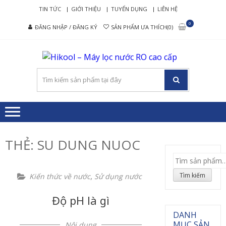
Skip
Skip
TIN TỨC
GIỚI THIỆU
TUYỂN DỤNG
LIÊN HỆ
to
to
0
ĐĂNG NHẬP / ĐĂNG KÝ
SẢN PHẨM ƯA THÍCH(0)
navigation
content
HIK
Nâng tầm
– M
cuộc sống
mới
LỌ
NƯ
RO 
CẤ
THẺ: SU DUNG NUOC
Tìm
kiếm:
,
Tìm kiếm
Kiến thức về nước
Sử dụng nước
Độ pH là gì
DANH
MỤC SẢN
Nội dung