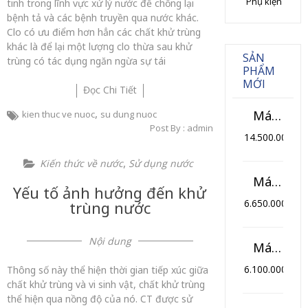
Phụ kiện
tinh trong lĩnh vực xử lý nước để chống lại
bệnh tả và các bệnh truyền qua nước khác.
Clo có ưu điểm hơn hẳn các chất khử trùng
khác là để lại một lượng clo thừa sau khử
SẢN
trùng có tác dụng ngăn ngừa sự tái
PHẨM
MỚI
Đọc Chi Tiết
,
Máy lọc nước bán công nghiệp 120L/h (Model TK-BCN)
kien thuc ve nuoc
su dung nuoc
Post By : admin
14.500.000
₫
,
Kiến thức về nước
Sử dụng nước
Máy lọc nước RO 10 cấp lọc thông minh HIKOOL (Model HL-10TM)
Yếu tố ảnh hưởng đến khử
6.650.000
₫
trùng nước
Nội dung
Máy lọc nước RO 10 cấp lọc HIKOOL (Model HL-10T)
6.100.000
₫
Thông số này thể hiện thời gian tiếp xúc giữa
chất khử trùng và vi sinh vật, chất khử trùng
thể hiện qua nồng độ của nó. CT được sử