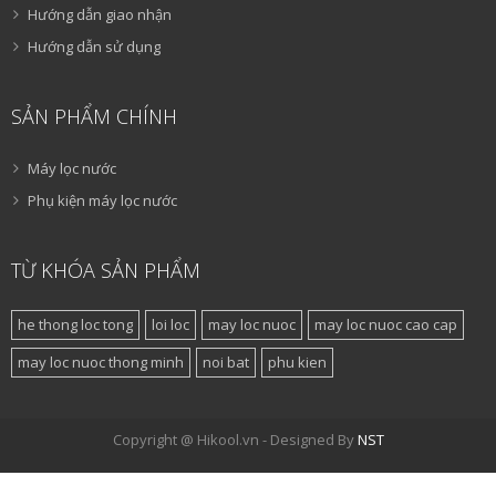
Hướng dẫn giao nhận
Hướng dẫn sử dụng
SẢN PHẨM CHÍNH
Máy lọc nước
Phụ kiện máy lọc nước
TỪ KHÓA SẢN PHẨM
he thong loc tong
loi loc
may loc nuoc
may loc nuoc cao cap
may loc nuoc thong minh
noi bat
phu kien
Copyright @ Hikool.vn - Designed By
NST