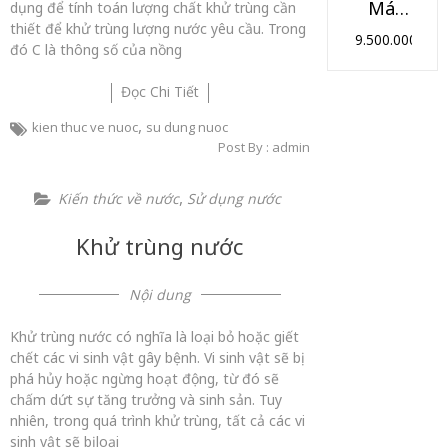
Máy lọc nước RO 9 cấp lọc 3 vòi HIKOOL (Model HK-09NK3)
dụng để tính toán lượng chất khử trùng cần
thiết để khử trùng lượng nước yêu cầu. Trong
9.500.000
₫
đó C là thông số của nồng
Đọc Chi Tiết
,
kien thuc ve nuoc
su dung nuoc
Post By : admin
,
Kiến thức về nước
Sử dụng nước
Khử trùng nước
Nội dung
Khử trùng nước có nghĩa là loại bỏ hoặc giết
chết các vi sinh vật gây bệnh. Vi sinh vật sẽ bị
phá hủy hoặc ngừng hoạt động, từ đó sẽ
chấm dứt sự tăng trưởng và sinh sản. Tuy
nhiên, trong quá trình khử trùng, tất cả các vi
sinh vật sẽ bị loại