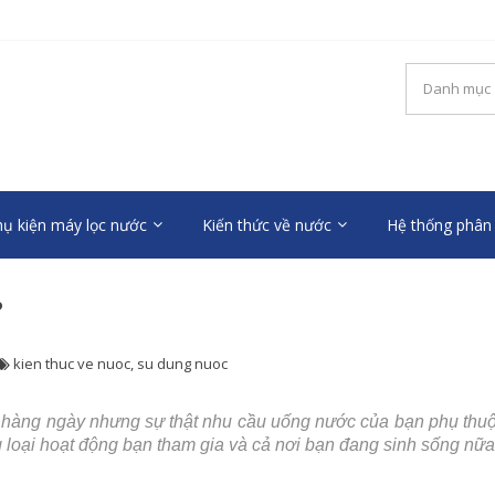
L – MÁY LỌC NƯỚC RO CA
ng mới
ụ kiện máy lọc nước
Kiến thức về nước
Hệ thống phân 
?
kien thuc ve nuoc
,
su dung nuoc
 hàng ngày nhưng sự thật nhu cầu uống nước của bạn phụ thu
 loại hoạt động bạn tham gia và cả nơi bạn đang sinh sống nữa