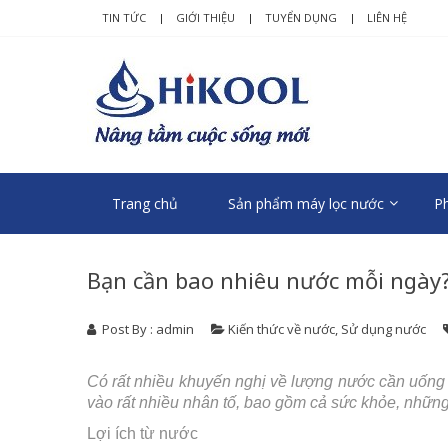
Skip
Skip
TIN TỨC
GIỚI THIỆU
TUYỂN DỤNG
LIÊN HỆ
to
to
navigation
content
HIKOO
Nâng tầm cuộc số
Trang chủ
Sản phẩm máy lọc nước
Ph
Bạn cần bao nhiêu nước mỗi ngày
Post By : admin
Kiến thức về nước
,
Sử dụng nước
Có rất nhiều khuyến nghị về lượng nước cần uống
vào rất nhiều nhân tố, bao gồm cả sức khỏe, những
Lợi ích từ nước