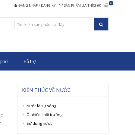
0
ĐĂNG NHẬP / ĐĂNG KÝ
SẢN PHẨM ƯA THÍCH(0)
O CẤP
phối
Hỗ trợ
KIẾN THỨC VỀ NƯỚC
Nước là sự sống
Ô nhiễm môi trường
ộc
.
Sử dụng nước