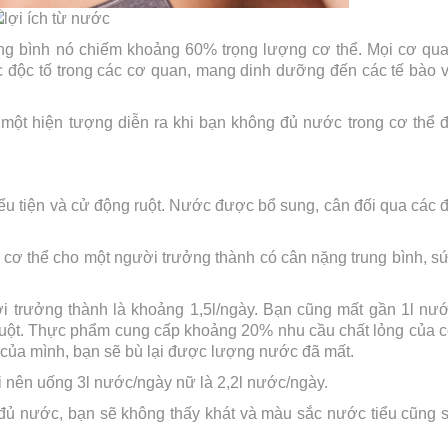
ung bình nó chiếm khoảng 60% trọng lượng cơ thể. Mọi cơ qu
c độc tố trong các cơ quan, mang dinh dưỡng đến các tế bào 
một hiện tượng diễn ra khi bạn không đủ nước trong cơ thể 
iểu tiện và cử động ruột. Nước được bổ sung, cân đối qua các 
ơ thể cho một người trưởng thành có cân nặng trung bình, s
i trưởng thành là khoảng 1,5l/ngày. Bạn cũng mất gần 1l nư
ruột. Thực phẩm cung cấp khoảng 20% nhu cầu chất lỏng của 
n của mình, bạn sẽ bù lại được lượng nước đã mất.
 nên uống 3l nước/ngày nữ là 2,2l nước/ngày.
ủ nước, bạn sẽ không thấy khát và màu sắc nước tiểu cũng 