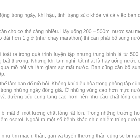
ng trong ngày, khí hậu, tình trạng sức khỏe và cả việc bạn 
 cần cho cơ thể càng nhiều. Hãy uống 200 – 500ml nước sau m
éo dài hơn 1 giờ (như chạy marathon) thì cần phải bổ sung nư
át ra trong quá trình luyện tập nhưng trung bình là từ 500
g bất thường. Những khi tạm nghỉ, tốt nhất là hãy uống nước 
ra qua mồ hôi và làm giảm sự mất nước. Bạn cũng cần bổ su
ập.
 thể làm bạn đổ mồ hôi. Không khí điều hòa trong phòng tập cũ
ẩm trong những ngày đông giá. Ở những vùng cao hơn mực nư
 và đường tiểu cũng tăng cao hơn nên nhu cầu chất lỏng cũ
g bị mất đi một lượng chất lỏng rất lớn. Trong những trường h
hêm oserol. Ngoài ra một số bệnh khác như nhiễm trùng đườ
 như tim mạch, thận, gan và tuyến thượng thận cũng sẽ bị nặ