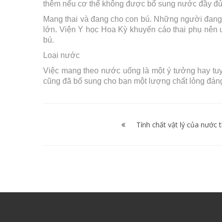
thêm nếu cơ thể không được bổ sung nước đầy đủ
Mang thai và đang cho con bú. Những người đang 
lớn. Viện Y học Hoa Kỳ khuyến cáo thai phụ nên 
bú.
Loại nước
Việc mang theo nước uống là một ý tưởng hay tuy
cũng đã bổ sung cho bạn một lượng chất lỏng đáng
Điều
hướng
Tính chất vật lý của nước t
bài
viết