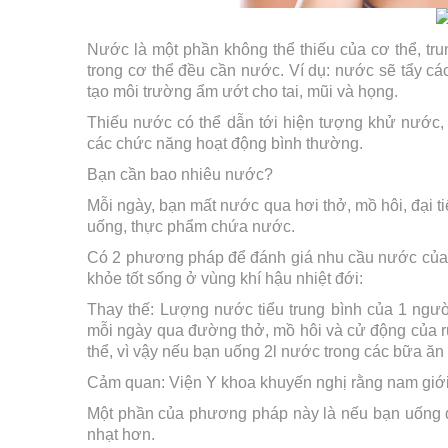
Nước là một phần không thể thiếu của cơ thể, tr
trong cơ thể đều cần nước. Ví dụ: nước sẽ tẩy cá
tạo môi trường ẩm ướt cho tai, mũi và họng.
Thiếu nước có thể dẫn tới hiện tượng khử nước, 
các chức năng hoạt động bình thường.
Bạn cần bao nhiêu nước?
Mỗi ngày, bạn mất nước qua hơi thở, mồ hôi, đại t
uống, thực phẩm chứa nước.
Có 2 phương pháp để đánh giá nhu cầu nước của c
khỏe tốt sống ở vùng khí hậu nhiệt đới:
Thay thế: Lượng nước tiểu trung bình của 1 ngườ
mỗi ngày qua đường thở, mồ hôi và cử động của 
thể, vì vậy nếu bạn uống 2l nước trong các bữa ă
Cảm quan: Viện Y khoa khuyến nghị rằng nam giới
Một phần của phương pháp này là nếu bạn uống đ
nhạt hơn.