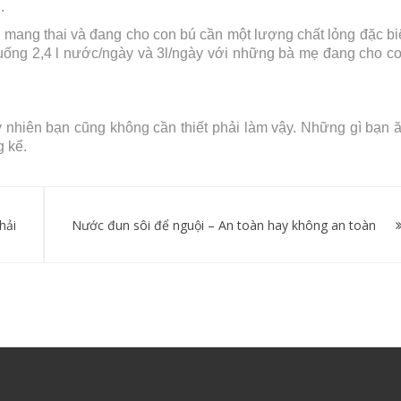
.
mang thai và đang cho con bú cần một lượng chất lỏng đặc bi
uống 2,4 l nước/ngày và 3l/ngày với những bà mẹ đang cho c
 nhiên bạn cũng không cần thiết phải làm vậy. Những gì bạn 
 kể.
hải
Nước đun sôi để nguội – An toàn hay không an toàn