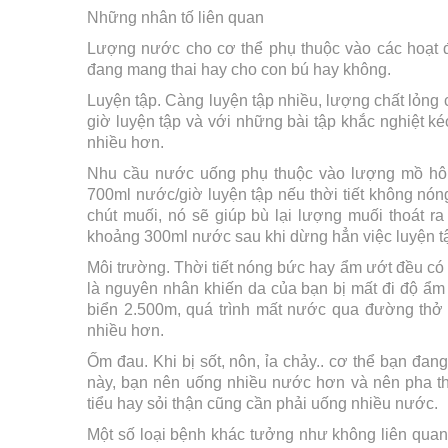
Những nhân tố liên quan
Lượng nước cho cơ thể phụ thuộc vào các hoạt độ
đang mang thai hay cho con bú hay không.
Luyện tập. Càng luyện tập nhiều, lượng chất lỏng
giờ luyện tập và với những bài tập khắc nghiệt k
nhiều hơn.
Nhu cầu nước uống phụ thuộc vào lượng mồ hôi to
700ml nước/giờ luyện tập nếu thời tiết không nón
chút muối, nó sẽ giúp bù lại lượng muối thoát 
khoảng 300ml nước sau khi dừng hẳn việc luyện t
Môi trường. Thời tiết nóng bức hay ẩm ướt đều có
là nguyên nhân khiến da của bạn bị mất đi độ 
biển 2.500m, quá trình mất nước qua đường thở
nhiều hơn.
Ốm đau. Khi bị sốt, nôn, ỉa chảy.. cơ thể bạn đan
này, bạn nên uống nhiều nước hơn và nên pha t
tiểu hay sỏi thận cũng cần phải uống nhiều nước.
Một số loại bệnh khác tưởng như không liên quan