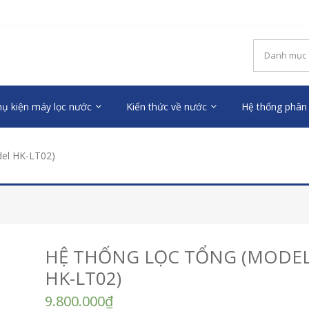
OOL – MÁY LỌC NƯỚC RO 
uộc sống mới
ụ kiện máy lọc nước
Kiến thức về nước
Hệ thống phân 
del HK-LT02)
HỆ THỐNG LỌC TỔNG (MODE
HK-LT02)
9.800.000
₫