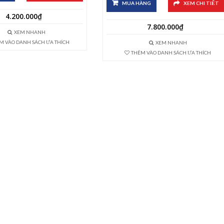
MUA HÀNG
XEM CHI TIẾT
4.200.000
₫
7.800.000
₫
XEM NHANH
M VÀO DANH SÁCH ƯA THÍCH
XEM NHANH
THÊM VÀO DANH SÁCH ƯA THÍCH