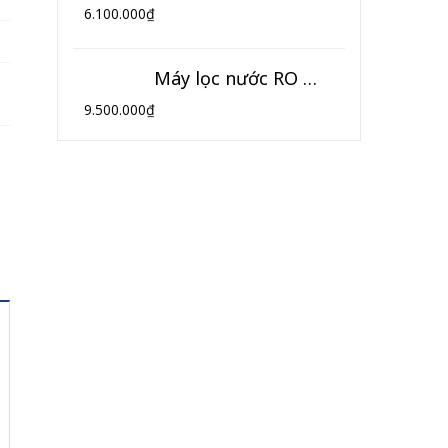
6.100.000
₫
Máy lọc nước RO 9 cấp lọc 3 vòi HIKOOL (Model HK-09NK3)
9.500.000
₫