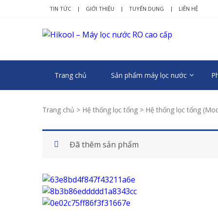
Skip
Skip
TIN TỨC
GIỚI THIỆU
TUYỂN DỤNG
LIÊN HỆ
to
to
navigation
content
HIK
Nâng tầm c
Trang chủ
Sản phẩm máy lọc nước
Ph
Trang chủ
>
Hệ thống lọc tổng
> Hệ thống lọc tổng (Mo
Đã thêm sản phẩm