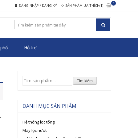
0
ĐĂNG NHẬP / ĐĂNG KÝ
SẢN PHẨM ƯA THÍCH(1)
CAO CẤP
phối
Hỗ trợ
Tìm
Tìm kiếm
kiếm:
DANH MỤC SẢN PHẨM
L
Hệ thống lọc tổng
Máy lọc nước