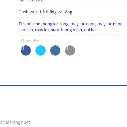
Danh mục:
Hệ thống lọc tổng
Từ khóa:
he thong loc tong
,
may loc nuoc
,
may loc nuoc
cao cap
,
may loc nuoc thong minh
,
noi bat
Share this
có hại trong nước