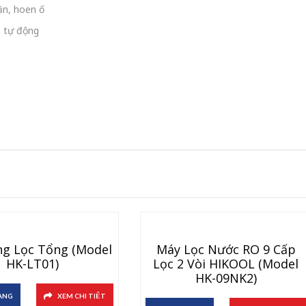
cặn, hoen ố
n tự động
g Lọc Tổng (Model
Máy Lọc Nước RO 9 Cấp
HK-LT01)
Lọc 2 Vòi HIKOOL (Model
HK-09NK2)
ÀNG
XEM CHI TIẾT