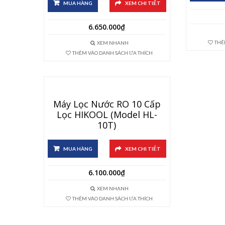
MUA HÀNG
XEM CHI TIẾT
6.650.000
₫
THÊ
XEM NHANH
THÊM VÀO DANH SÁCH ƯA THÍCH
Máy Lọc Nước RO 10 Cấp
Lọc HIKOOL (Model HL-
10T)
MUA HÀNG
XEM CHI TIẾT
6.100.000
₫
XEM NHANH
THÊM VÀO DANH SÁCH ƯA THÍCH