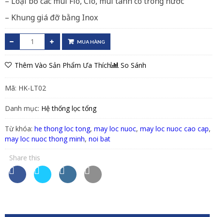
– Loại bỏ các mùi Flo, Clo, mùi tanh có trong nước
– Khung giá đỡ bằng Inox
MUA HÀNG
Thêm Vào Sản Phẩm Ưa Thích
So Sánh
Mã:
HK-LT02
Danh mục:
Hệ thống lọc tổng
Từ khóa:
he thong loc tong
,
may loc nuoc
,
may loc nuoc cao cap
,
may loc nuoc thong minh
,
noi bat
Share this