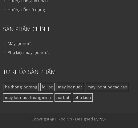
Hướng dẫn giao nhận
Hướng dẫn sử dụng
SẢN PHẨM CHÍNH
Máy lọc nước
Phụ kiện máy lọc nước
TỪ KHÓA SẢN PHẨM
he thong loc tong
loi loc
may loc nuoc
may loc nuoc cao cap
may loc nuoc thong minh
noi bat
phu kien
Copyright @ Hikool.vn - Designed By
NST