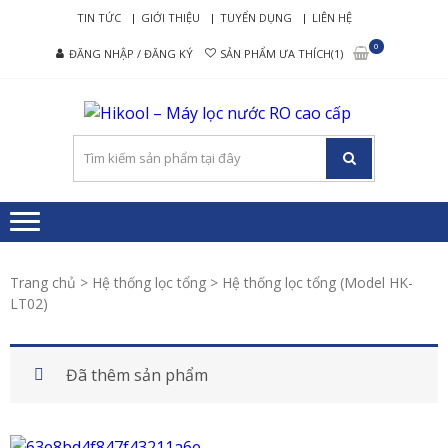
Skip
Skip
TIN TỨC
GIỚI THIỆU
TUYỂN DỤNG
LIÊN HỆ
to
to
0
ĐĂNG NHẬP / ĐĂNG KÝ
SẢN PHẨM ƯA THÍCH(1)
navigation
content
HIK
Nâng tầm
– M
cuộc sống
mới
LỌ
NƯ
RO 
CẤ
Trang chủ
>
Hệ thống lọc tổng
> Hệ thống lọc tổng (Model HK-
LT02)
Đã thêm sản phẩm