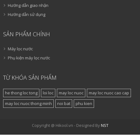
Hướng dẫn giao nhận
Hướng dẫn sử dụng
SẢN PHẨM CHÍNH
Máy lọc nước
Phụ kiện máy lọc nước
TỪ KHÓA SẢN PHẨM
he thong loc tong
loi loc
may loc nuoc
may loc nuoc cao cap
may loc nuoc thong minh
noi bat
phu kien
Copyright @ Hikool.vn - Designed By
NST