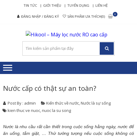
Skip
Skip
TIN TỨC
GIỚI THIỆU
TUYỂN DỤNG
LIÊN HỆ
to
to
0
ĐĂNG NHẬP / ĐĂNG KÝ
SẢN PHẨM ƯA THÍCH(0)
navigation
content
HIK
Nâng tầm
– M
cuộc sống
mới
LỌ
NƯ
RO 
CẤ
Nước cấp có thật sự an toàn?
Post By : admin
Kiến thức về nước
,
Nước là sự sống
kien thuc ve nuoc
,
nuoc la su song
Nước là nhu cầu rất cần thiết trong cuộc sống hằng ngày, nước để
ăn uống, tắm giặt, … Thử tưởng tượng nếu cuộc sống không có