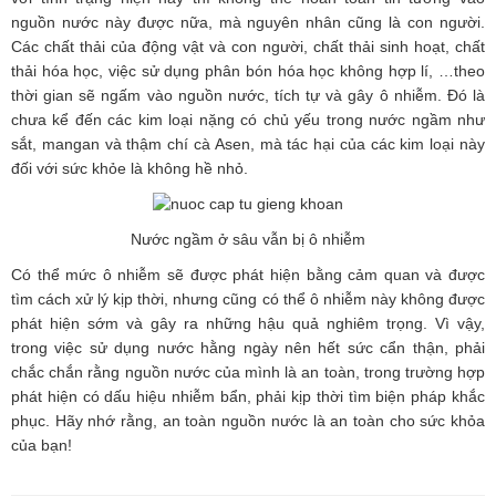
nguồn nước này được nữa, mà nguyên nhân cũng là con người.
Các chất thải của động vật và con người, chất thải sinh hoạt, chất
thải hóa học, việc sử dụng phân bón hóa học không hợp lí, …theo
thời gian sẽ ngấm vào nguồn nước, tích tự và gây ô nhiễm. Đó là
chưa kể đến các kim loại nặng có chủ yếu trong nước ngầm như
sắt, mangan và thậm chí cà Asen, mà tác hại của các kim loại này
đối với sức khỏe là không hề nhỏ.
Nước ngầm ở sâu vẫn bị ô nhiễm
Có thể mức ô nhiễm sẽ được phát hiện bằng cảm quan và được
tìm cách xử lý kịp thời, nhưng cũng có thể ô nhiễm này không được
phát hiện sớm và gây ra những hậu quả nghiêm trọng. Vì vậy,
trong việc sử dụng nước hằng ngày nên hết sức cẩn thận, phải
chắc chắn rằng nguồn nước của mình là an toàn, trong trường hợp
phát hiện có dấu hiệu nhiễm bẩn, phải kịp thời tìm biện pháp khắc
phục. Hãy nhớ rằng, an toàn nguồn nước là an toàn cho sức khỏa
của bạn!