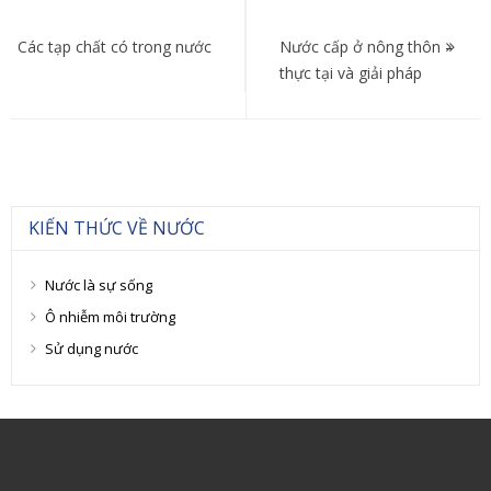
Điều
hướng
Các tạp chất có trong nước
Nước cấp ở nông thôn –
thực tại và giải pháp
bài
viết
KIẾN THỨC VỀ NƯỚC
Nước là sự sống
Ô nhiễm môi trường
Sử dụng nước