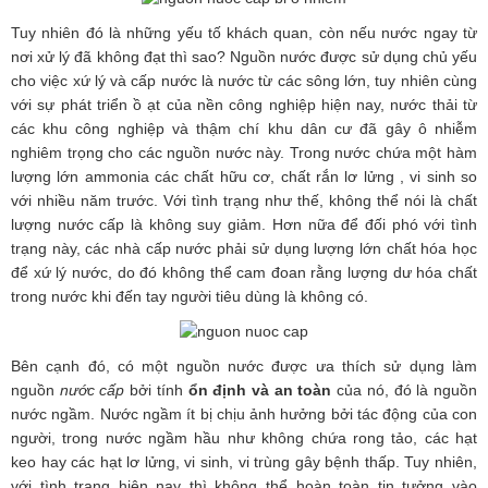
Tuy nhiên đó là những yếu tố khách quan, còn nếu nước ngay từ
nơi xử lý đã không đạt thì sao? Nguồn nước được sử dụng chủ yếu
cho việc xứ lý và cấp nước là nước từ các sông lớn, tuy nhiên cùng
với sự phát triển ồ ạt của nền công nghiệp hiện nay, nước thải từ
các khu công nghiệp và thậm chí khu dân cư đã gây ô nhiễm
nghiêm trọng cho các nguồn nước này. Trong nước chứa một hàm
lượng lớn ammonia các chất hữu cơ, chất rắn lơ lửng , vi sinh so
với nhiều năm trước. Với tình trạng như thế, không thể nói là chất
lượng nước cấp là không suy giảm. Hơn nữa để đối phó với tình
trạng này, các nhà cấp nước phải sử dụng lượng lớn chất hóa học
để xứ lý nước, do đó không thể cam đoan rằng lượng dư hóa chất
trong nước khi đến tay người tiêu dùng là không có.
Bên cạnh đó, có một nguồn nước được ưa thích sử dụng làm
nguồn
nước cấp
bởi tính
ổn định và an toàn
của nó, đó là nguồn
nước ngầm. Nước ngầm ít bị chịu ảnh hưởng bởi tác động của con
người, trong nước ngầm
hầu như không chứa rong tảo, các hạt
keo hay các hạt lơ lửng, vi sinh, vi trùng gây bệnh thấp. Tuy nhiên,
với tình trạng hiện nay thì không thể hoàn toàn tin tưởng vào