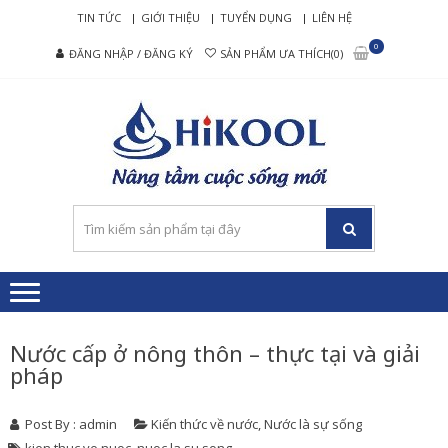
Skip
Skip
TIN TỨC
GIỚI THIỆU
TUYỂN DỤNG
LIÊN HỆ
to
to
0
ĐĂNG NHẬP / ĐĂNG KÝ
SẢN PHẨM ƯA THÍCH(0)
navigation
content
HIKO
Nâng tầm cuộc
– MÁ
sống mới
LỌC
NƯỚ
RO C
CẤP
Nước cấp ở nông thôn – thực tại và giải
pháp
Post By : admin
Kiến thức về nước
,
Nước là sự sống