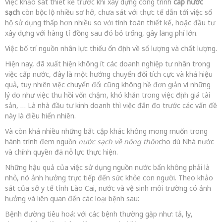
Việc khảo sát thiết kế trước khi xây dựng công trình
cấp nước
sạch
còn bộc lộ nhiều sơ hở, chưa sát với thực tế dẫn tới việc số
hộ sử dụng thấp hơn nhiều so với tính toán thiết kế, hoặc đầu tư
xây dựng với hàng tỉ đồng sau đó bỏ trống, gây lãng phí lớn.
Việc bố trí nguồn nhân lực thiếu ổn định về số lượng và chất lượng.
Hiện nay, đã xuất hiện không ít các doanh nghiệp tư nhân trong
việc cấp nước, đây là một hướng chuyển đổi tích cực và khá hiệu
quả, tuy nhiên việc chuyển đổi cũng không hề đơn giản vì những
lý do như việc thu hồi vốn chậm, khó khăn trong việc định giá tài
sản, … Là nhà đầu tư kinh doanh thì việc đắn đo trước các vấn đề
này là điều hiển nhiên.
Và còn khá nhiều những bất cập khác không mong muốn trong
hành trình đem nguồn
nước sạch về nông thôn
cho dù Nhà nước
và chính quyền đã nỗ lực thực hiện.
Những hậu quả của việc sử dụng nguồn nước bẩn không phải là
nhỏ, nó ảnh hưởng trực tiếp đến sức khỏe con người. Theo khảo
sát của sở y tế tỉnh Lào Cai, nước và vệ sinh môi trường có ảnh
hưởng và liên quan đến các loại bệnh sau:
Bệnh đường tiêu hoá: với các bệnh thường gặp như: tả, lỵ,