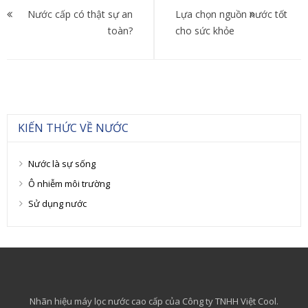
hướng
Nước cấp có thật sự an
Lựa chọn nguồn nước tốt
toàn?
cho sức khỏe
bài
viết
KIẾN THỨC VỀ NƯỚC
Nước là sự sống
Ô nhiễm môi trường
Sử dụng nước
Nhãn hiệu máy lọc nước cao cấp của Công ty TNHH Việt Cool.