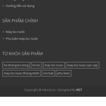
Hướng dẫn sử dụng
SẢN PHẨM CHÍNH
Máy lọc nước
Phụ kiện máy lọc nước
TỪ KHÓA SẢN PHẨM
he thong loc tong
loi loc
may loc nuoc
may loc nuoc cao cap
may loc nuoc thong minh
noi bat
phu kien
Copyright @ Hikool.vn - Designed By
NST