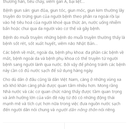
thương hàn, tiêu chảy, viêm gan A, bại liệt…
Bệnh giun sán: giun đũa, giun tóc, giun móc, giun kim thường lây
truyền do trứng giun của người bệnh theo phân ra ngoài rồi lại
vào hệ tiêu hoá của người khoẻ qua thức ăn, nước uống nhiễm
bẩn hoặc chui qua da người vào cơ thể và gây bệnh.
Bệnh do muỗi truyền: những bệnh do muỗi truyền thường thấy là
bệnh sốt rét, sốt xuất huyết, viêm não Nhật Bản…
Các bệnh về mắt, ngoài da, bệnh phụ khoa: đa phần các bệnh về
mắt, bệnh ngoài da và bệnh phụ khoa có thể truyền từ người
bệnh sang người lành qua nước. Bởi vậy để phòng tránh các bệnh
này cần có đủ nước sạch để sử dụng hàng ngày.
Cho dù dân ở đâu cũng là dân Việt Nam, càng ở những vùng xa
xôi khó khăn càng phải được quan tâm nhiều hơn. Mong rằng
Nhà nước và các cơ quan chức năng thấy được tầm quan trọng
và ảnh hưởng lớn của vấn đề này từ đó có những động thái
mạnh mẽ và tích cực hơn nữa trong việc đưa nguồn nước sạch
đến người dân nói chung và
người dân nông thôn
nói riêng.
Điều