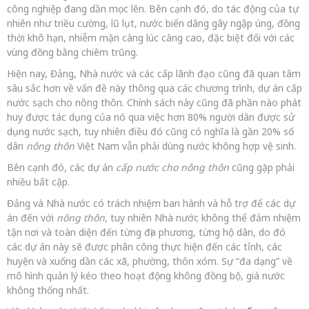
công nghiệp đang dần mọc lên. Bên cạnh đó, do tác động của tự
nhiên như triều cường, lũ lụt, nước biển dâng gây ngập úng, đồng
thời khô hạn, nhiễm mặn càng lúc càng cao, đặc biệt đối với các
vùng đồng bằng chiêm trũng.
Hiện nay, Đảng, Nhà nước và các cấp lãnh đạo cũng đã quan tâm
sâu sắc hơn về vấn đề này thông qua các chương trình, dự án cấp
nước sạch cho nông thôn. Chính sách này cũng đã phần nào phát
huy được tác dụng của nó qua việc hơn 80% người dân được sử
dụng nước sạch, tuy nhiên điều đó cũng có nghĩa là gần 20% số
dân
nông thôn
Việt Nam vẫn phải dùng nước không hợp vệ sinh.
Bên cạnh đó, các dự án
cấp nước cho nông thôn
cũng gặp phải
nhiều bất cập.
Đảng và Nhà nước có trách nhiệm ban hành và hỗ trợ để các dự
án đến với
nông thôn
, tuy nhiên Nhà nước không thể đảm nhiệm
tận nơi và toàn diện đến từng địa phương, từng hộ dân, do đó
các dự án này sẽ được phân công thực hiện đến các tỉnh, các
huyện và xuống dần các xã, phường, thôn xóm. Sự “đa dạng” về
mô hình quản lý kéo theo hoạt động không đồng bộ, giá nước
không thống nhất.