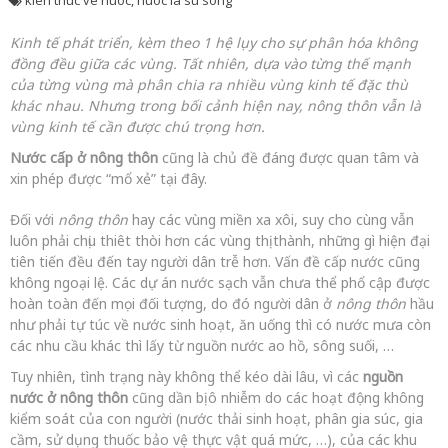
kien thuc ve nuoc
,
nuoc la su song
Kinh tế phát triển, kèm theo 1 hệ lụy cho sự phân hóa không
đồng đều giữa các vùng. Tất nhiên, dựa vào từng thế mạnh
của từng vùng mà phân chia ra nhiều vùng kinh tế đặc thù
khác nhau. Nhưng trong bối cảnh hiện nay, nông thôn vẫn là
vùng kinh tế cần được chú trọng hơn.
Nước cấp ở nông thôn
cũng là chủ đề đáng được quan tâm và
xin phép được “mổ xẻ” tại đây.
Đối với
nông thôn
hay các vùng miền xa xôi, suy cho cùng vẫn
luôn phải chịu thiêt thòi hơn các vùng thị thành, những gì hiện đại
tiên tiến đều đến tay người dân trễ hơn. Vấn đề cấp nước cũng
không ngoại lệ. Các dự án nước sạch vẫn chưa thể phổ cập được
hoàn toàn đến mọi đối tượng, do đó người dân ở
nông thôn
hầu
như phải tự túc về nước sinh hoạt, ăn uống thì có nước mưa còn
các nhu cầu khác thì lấy từ nguồn nước ao hồ, sông suối, …
Tuy nhiên, tình trạng này không thể kéo dài lâu, vì các
nguồn
nước ở nông thôn
cũng dần bị ô nhiễm do các hoạt động không
kiểm soát của con người (nước thải sinh hoạt, phân gia súc, gia
cầm, sử dụng thuốc bảo vệ thực vật quá mức, …), của các khu