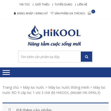
Skip
Skip
TIN TỨC
GIỚI THIỆU
TUYỂN DỤNG
LIÊN HỆ
to
to
0
ĐĂNG NHẬP / ĐĂNG KÝ
SẢN PHẨM ƯA THÍCH(1)
navigation
content
HIKO
Nâng tầm cuộc
– MÁ
sống mới
LỌC
NƯỚ
RO C
CẤP
Trang chủ
>
Máy lọc nước
>
Máy lọc nước thông minh
> Máy lọc
nước RO 9 cấp lọc 1 vòi 3 chế độ HIKOOL (Model HK-09NL3)
Đã thêm sản phẩm