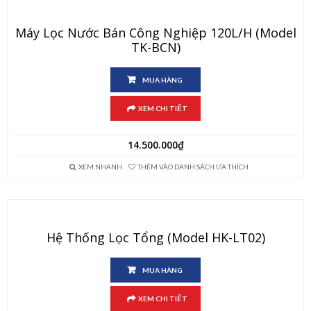
Máy Lọc Nước Bán Công Nghiệp 120L/h (Model
TK-BCN)
MUA HÀNG
XEM CHI TIẾT
14.500.000
₫
XEM NHANH
THÊM VÀO DANH SÁCH ƯA THÍCH
Hệ Thống Lọc Tổng (Model HK-LT02)
MUA HÀNG
XEM CHI TIẾT