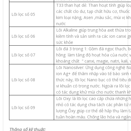
T33 than hạt dẻ: Than hoạt tính giúp loạ
các chất clo dư, tạp chất hữu cơ, thuốc 
Lõi lọc số 05
kim loại nặng, Asen ,màu sắc, mùi vị kh
nước
Lõi Alkaline giúp trung hòa axit thừa tr
Lõi lọc số 06
kiềm tính và sản sinh ra các ion canxi 
sức khỏe
Lõi đá 3 trong 1: Gồm đá ngọc thạch, 
Lõi lọc số 07
hồng làm tăng độ hoạt hóa của nước và
khoáng chất “ canxi, magie, natri, kali, 
Lõi Nanosilver: Ứng dụng công nghệ N
ion Ag+ để thâm nhập vào tế bào sinh 
Lõi lọc số 08
thức này, lõi lọc Nano bạc có thể tiêu 
vi khuẩn có trong nước. Ngoài ra lõi lọ
có tác dụng khử mùi cho nước thanh kh
Lõi Oxy: là lõi lọc cao cấp chứa những 
nhỏ có tác dụng chia tách các phân tử 
Lõi lọc số 09
lượng Ôxy giúp cơ thể dễ hấp thụ làm t
tuần hoàn máu. Chống lão hóa và ngăn
Thông số kỹ thuật: