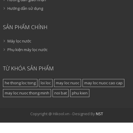
Hướng dẫn sử dụng
SẢN PHẨM CHÍNH
Máy lọc nước
Phụ kiện máy lọc nước
TỪ KHÓA SẢN PHẨM
he thong loc tong
loi loc
may loc nuoc
may loc nuoc cao cap
may loc nuoc thong minh
noi bat
phu kien
Copyright @ Hikool.vn - Designed By
NST