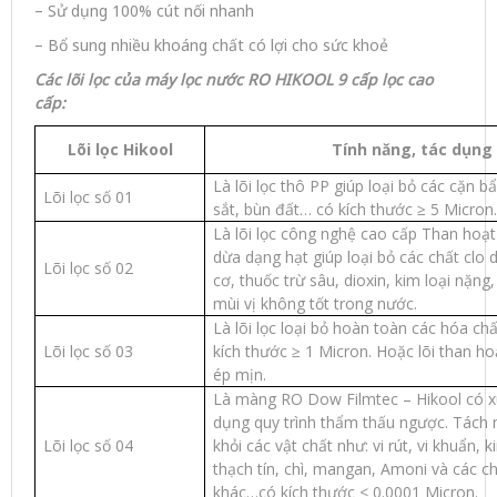
– Sử dụng 100% cút nối nhanh
– Bổ sung nhiều khoáng chất có lợi cho sức khoẻ
Các lõi lọc của
m
áy lọc nước RO
HIKOOL 9 cấp lọc cao
cấp
:
Lõi lọc Hikool
Tính năng, tác dụng
Là lõi lọc thô PP giúp loại bỏ các cặn bẩ
Lõi lọc số 01
sắt, bùn đất… có kích thước ≥ 5 Micron.
Là lõi lọc công nghệ cao cấp Than hoạt
dừa dạng hạt giúp loại bỏ các chất clo 
Lõi lọc số 02
cơ, thuốc trừ sâu, dioxin, kim loại nặng
mùi vị không tốt trong nước.
Là lõi lọc loại bỏ hoàn toàn các hóa chấ
Lõi lọc số 03
kích thước ≥ 1 Micron. Hoặc lõi than ho
ép mịn.
Là màng RO Dow Filmtec – Hikool có 
dụng quy trình thẩm thấu ngược. Tách
Lõi lọc số 04
khỏi các vật chất như: vi rút, vi khuẩn, k
thạch tín, chì, mangan, Amoni và các ch
khác…có kích thước < 0.0001 Micron.