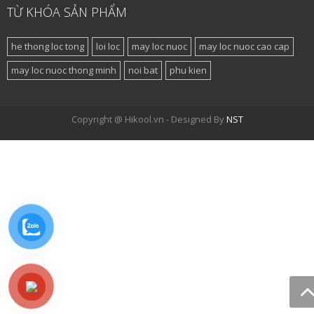
TỪ KHÓA SẢN PHẨM
he thong loc tong
loi loc
may loc nuoc
may loc nuoc cao cap
may loc nuoc thong minh
noi bat
phu kien
Copyright @ Hikool.vn - Designed By
NST