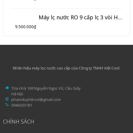
Máy lọc nước RO 9 cấp lọc 3 vòi HIKOOL (Model HK-09NK3)
9.500.000
₫
Nhãn hiệu máy lọc nước cao cấp của Công ty TNHH Việt Cool.
Tòa nhà 169 Nguyễn Ngọc Vũ, Cầu Giấy
Hà Nội
phamduyhikool@gmail.com
0946303181
CHÍNH SÁCH