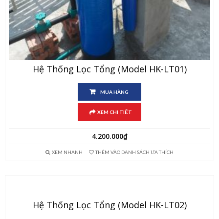
Hệ Thống Lọc Tổng (Model HK-LT01)
MUA HÀNG
XEM CHI TIẾT
4.200.000
₫
XEM NHANH
THÊM VÀO DANH SÁCH ƯA THÍCH
Hệ Thống Lọc Tổng (Model HK-LT02)