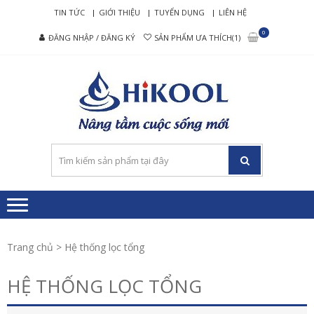
Skip
Skip
TIN TỨC
GIỚI THIỆU
TUYỂN DỤNG
LIÊN HỆ
to
to
0
ĐĂNG NHẬP / ĐĂNG KÝ
SẢN PHẨM ƯA THÍCH(1)
navigation
content
HIKO
Nâng tầm cuộc
– MÁ
sống mới
LỌC
NƯỚ
RO C
CẤP
Trang chủ
> Hệ thống lọc tổng
HỆ THỐNG LỌC TỔNG