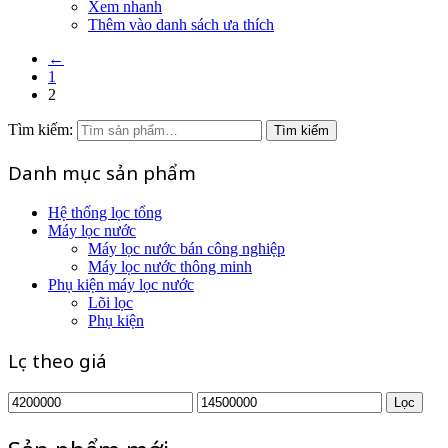
Xem nhanh
Thêm vào danh sách ưa thích
←
1
2
Tìm kiếm:
Tìm kiếm
Danh mục sản phẩm
Hệ thống lọc tổng
Máy lọc nước
Máy lọc nước bán công nghiệp
Máy lọc nước thông minh
Phụ kiện máy lọc nước
Lõi lọc
Phụ kiện
Lọc theo giá
Lọc