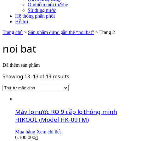
Ô nhiễm môi trường
Sử dụng nước
Hệ thống phân phối
Hỗ trợ
Trang chủ
>
Sản phẩm được gắn thẻ “noi bat”
> Trang 2
noi bat
Đã thêm sản phẩm
Showing 13–13 of 13 results
Máy lọc nước RO 9 cấp lọc thông minh
HIKOOL (Model HK-09TM)
Mua hàng
Xem chi tiết
6.100.000
₫