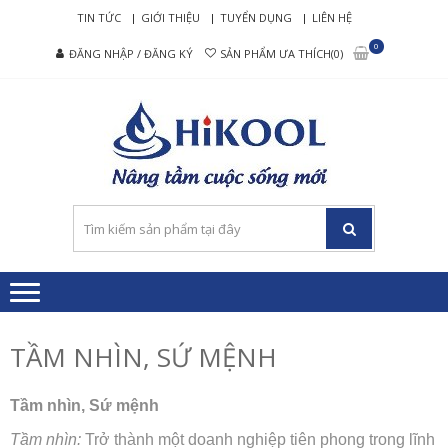
Skip
Skip
TIN TỨC
GIỚI THIỆU
TUYỂN DỤNG
LIÊN HỆ
to
to
0
ĐĂNG NHẬP / ĐĂNG KÝ
SẢN PHẨM ƯA THÍCH(0)
navigation
content
HIKO
Nâng tầm cuộc
– MÁ
sống mới
LỌC
NƯỚ
RO C
CẤP
TẦM NHÌN, SỨ MỆNH
Tầm nhìn, Sứ mệnh
Tầm nhìn:
Trở thành một doanh nghiệp tiên phong trong lĩnh